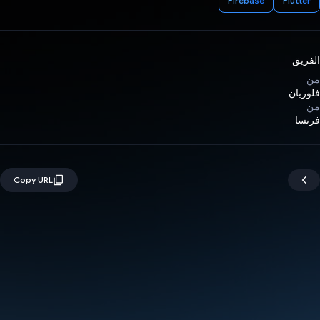
Firebase
Flutter
الفريق
من
فلوريان
من
فرنسا