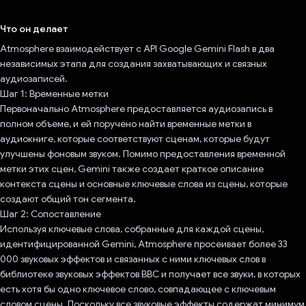
Проголосовал!
Что он делает
Atmosphere взаимодействует с API Google Gemini Flash в два
независимых этапа для создания захватывающих и связных
аудиозаписей.
Шаг 1: Временные метки
Первоначально Atmosphere предоставляется аудиозапись в
полном объеме, и ей поручено найти временные метки в
аудиокниге, которые соответствуют сценам, которые будут
улучшены фоновым звуком. Помимо предоставления временной
метки этих сцен, Gemini также создает краткое описание
контекста сцены и основные ключевые слова из сцены, которые
создают общий тон сегмента.
Шаг 2: Сопоставление
Используя ключевые слова, собранные для каждой сцены,
идентифицированной Gemini, Atmosphere просеивает более 33
000 звуковых эффектов и связанных с ними ключевых слов в
библиотеке звуковых эффектов BBC и получает все звуки, в которых
есть хотя бы одно ключевое слово, совпадающее с ключевым
словом сцены. Поскольку все звуковые эффекты содержат минимум