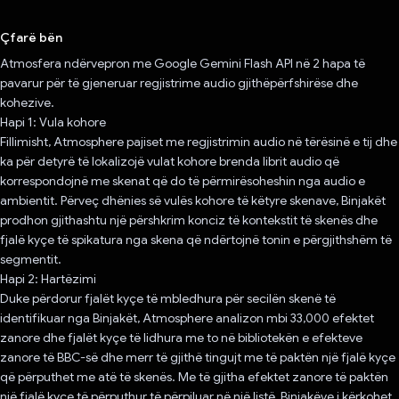
Votuar!
Çfarë bën
Atmosfera ndërvepron me Google Gemini Flash API në 2 hapa të
pavarur për të gjeneruar regjistrime audio gjithëpërfshirëse dhe
kohezive.
Hapi 1: Vula kohore
Fillimisht, Atmosphere pajiset me regjistrimin audio në tërësinë e tij dhe
ka për detyrë të lokalizojë vulat kohore brenda librit audio që
korrespondojnë me skenat që do të përmirësoheshin nga audio e
ambientit. Përveç dhënies së vulës kohore të këtyre skenave, Binjakët
prodhon gjithashtu një përshkrim konciz të kontekstit të skenës dhe
fjalë kyçe të spikatura nga skena që ndërtojnë tonin e përgjithshëm të
segmentit.
Hapi 2: Hartëzimi
Duke përdorur fjalët kyçe të mbledhura për secilën skenë të
identifikuar nga Binjakët, Atmosphere analizon mbi 33,000 efektet
zanore dhe fjalët kyçe të lidhura me to në bibliotekën e efekteve
zanore të BBC-së dhe merr të gjithë tingujt me të paktën një fjalë kyçe
që përputhet me atë të skenës. Me të gjitha efektet zanore të paktën
një fjalë kyçe të përputhur të përpiluar në një listë, Binjakëve i kërkohet