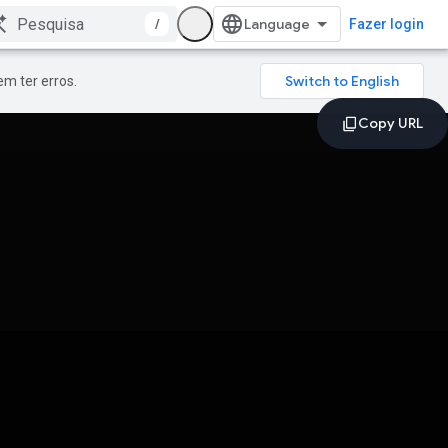
/
Fazer login
m ter erros.