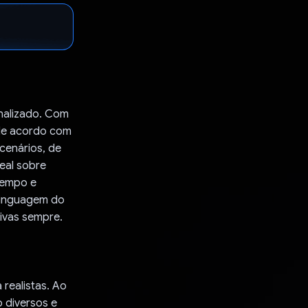
nalizado. Com
 de acordo com
 cenários, de
eal sobre
tempo e
 linguagem do
ivas sempre.
realistas. Ao
 diversos e