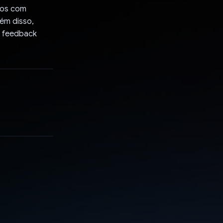
tos com
lém disso,
r feedback