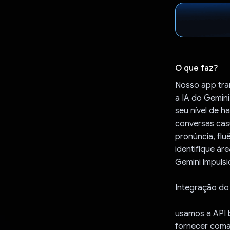
O que faz?
Nosso app tra
a IA do Gemin
seu nível de h
conversas cas
pronúncia, fl
identifique á
Gemini impulsi
Integração do
usamos a API b
fornecer coma