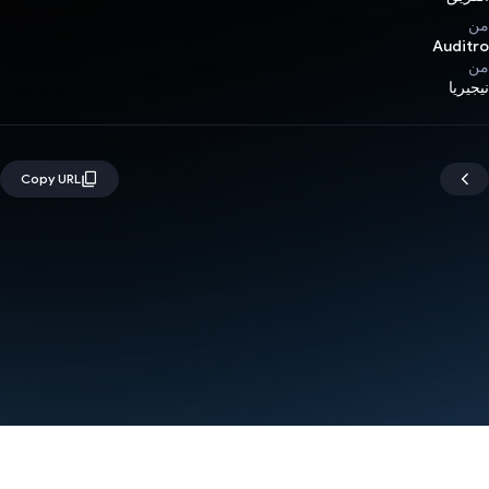
من
Auditro
من
نيجيريا