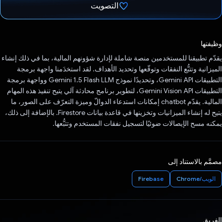
التصويت
تم التصويت.
وظيفتها
يقدّم تطبيقنا للمستخدمين منصة شاملة لإدارة شؤونهم المالية، بما في ذلك إنشاء
الميزانية وتتبُّع النفقات وتوقّعها وتحديد الأهداف. لقد استخدَمنا واجهة برمجة
التطبيقات Gemini API، وتحديدًا نموذج Gemini 1.5 Flash LLM وواجهة برمجة
التطبيقات Gemini Vision API، لتطوير برنامج محادثة آلي يتيح تنفيذ هذه المهام
المالية. يقدّم chatbot إمكانات استدعاء الدوالّ وميزة التعرّف على الصور، ما
يتيح له إنشاء الميزانيات وتخزينها في قاعدة بيانات Firestore. بالإضافة إلى ذلك،
يمكنه مسح الإيصالات ضوئيًا لتسجيل نفقات المستخدم وتتبُّعها.
مصمَّم بالاستناد إلى
الويب/Chrome
Firebase
الفريق