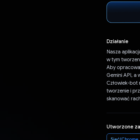
Działanie
Nasza aplikac
w tym tworzen
Aby opracować
Gemini API, a 
Człowiek-bot 
tworzenie i p
skanować rachu
Utworzone z
Sieć/Chrome