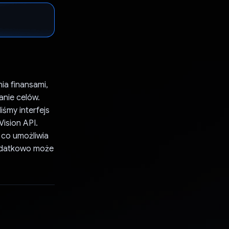
ia finansami,
anie celów.
śmy interfejs
Vision API.
 co umożliwia
Dodatkowo może