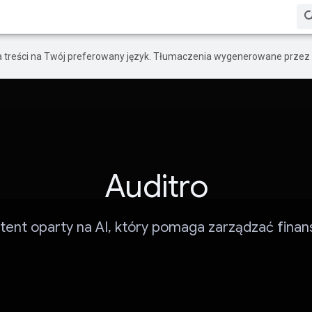
a treści na Twój preferowany język. Tłumaczenia wygenerowane przez 
Auditro
tent oparty na AI, który pomaga zarządzać finan