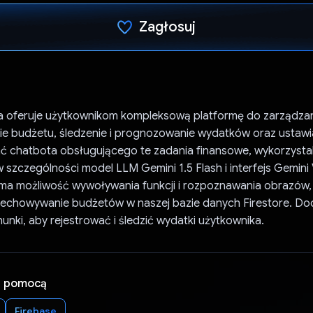
Zagłosuj
Głos oddany
ja oferuje użytkownikom kompleksową platformę do zarządzan
ie budżetu, śledzenie i prognozowanie wydatków oraz ustawi
 chatbota obsługującego te zadania finansowe, wykorzystali
w szczególności model LLM Gemini 1.5 Flash i interfejs Gemini 
ma możliwość wywoływania funkcji i rozpoznawania obrazów,
rzechowywanie budżetów w naszej bazie danych Firestore. 
nki, aby rejestrować i śledzić wydatki użytkownika.
a pomocą
Firebase