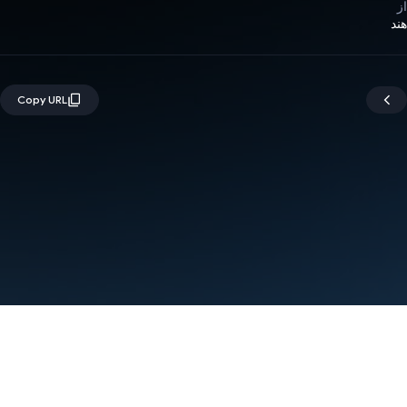
از
هند