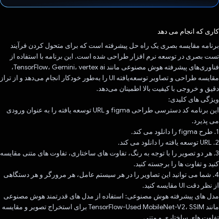
رای داد!
کاری که انجام می دهد
برنامه مقایسه بصری یک راه حل پیشرفته است که برای متحول کردن فرآیند
تست بصری در توسعه نرم افزار طراحی شده است. این برنامه با استفاده از
فناوری‌های پیشرفته هوش مصنوعی مانند TensorFlow، Gemini، vertex ai،
مقایسه طراحی و تصاویر توسعه‌یافته UI را به‌طور خودکار انجام می‌دهد و از تراز
دقیق و خروجی با کیفیت بالا اطمینان می‌دهد.
ویژگی های کلیدی:
این برنامه کد دسترسی طراحی figma و URL توسعه یافته را به عنوان ورودی
می پذیرد.
1. طرح figma را دانلود می کند.
2. URL توسعه یافته را دانلود می کند.
3. هر دو تصویر را با توجه به رنگ، تفاوت های ساختاری، تفاوت های متنی مقایسه
کنید و تفاوت ها را برجسته کنید.
4. شما می توانید این تصاویر را در هر سیستم عامل، هر مرورگر و هر دستگاهی
از نظر دقت UI مقایسه کنید.
مدل های پیشرفته هوش مصنوعی: استفاده از مدل های قدرتمند هوش مصنوعی
مانند TensorFlow-Used MobileNet-V2، SSIM برای استخراج تصویر و مقایسه
تفاوت های ساختاری و متنی.