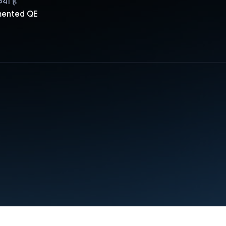
िया है
mented QE