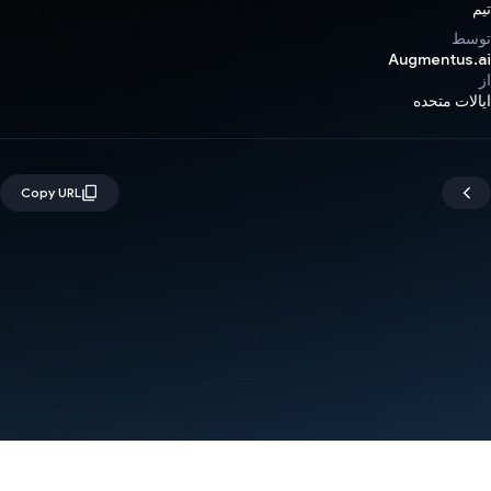
تیم
توسط
Augmentus.ai
از
ایالات متحده