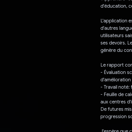
d'éducation, ce
L'application 
d'autres langue
utilisateurs s
ses devoirs. L
génère du con
Le rapport co
- Évaluation sc
d'amélioration
- Travail noté
- Feuille de c
aux centres d'i
De futures mis
progression sc
J'espère que ce