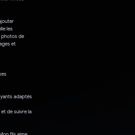
ajouter
lle les
es photos de
mages et
xes
ayants adaptés
et de suivre la
Mon fils aime