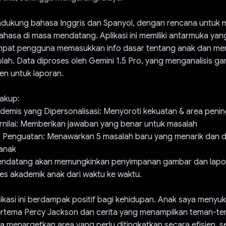
mendukung bahasa Inggris dan Spanyol, dengan rencana untuk
ahasa di masa mendatang. Aplikasi ini memiliki antarmuka ya
mpat pengguna memasukkan info dasar tentang anak dan me
lah. Data diproses oleh Gemini 1.5 Pro, yang menganalisis g
n untuk laporan.
akup:
ademis yang Dipersonalisasi: Menyoroti kekuatan & area peni
ernilai: Memberikan jawaban yang benar untuk masalah
a Penguatan: Menawarkan 5 masalah baru yang menarik dan d
anak
ndatang akan memungkinkan penyimpanan gambar dan lapor
es akademik anak dari waktu ke waktu.
ikasi ini berdampak positif bagi kehidupan. Anak saya menyuk
rtema Percy Jackson dan cerita yang menampilkan teman-tem
 menargetkan area yang perlu ditingkatkan secara efisien, 