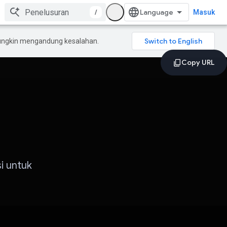
/
Masuk
mungkin mengandung kesalahan.
i untuk