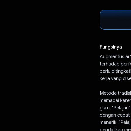
Fungsinya
Augmentus.ai "
terhadap perf
perlu ditingka
kerja yang di
Metode tradisi
memadai karena
guru. "Pelajar
dengan cepat 
menarik. “Pela
pendidikan me