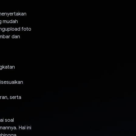
 menyertakan
ng mudah
ngupload foto
ambar dan
ngkatan
isesuaikan
an, serta
ai soal
annya. Hal ini
sehingga