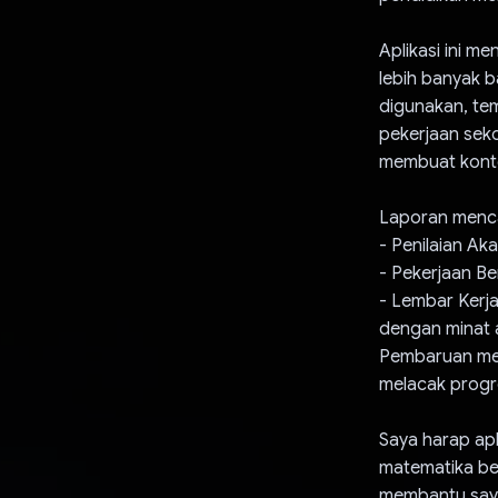
Aplikasi ini 
lebih banyak b
digunakan, te
pekerjaan seko
membuat konte
Laporan menc
- Penilaian Ak
- Pekerjaan B
- Lembar Kerj
dengan minat 
Pembaruan me
melacak progr
Saya harap apl
matematika be
membantu saya