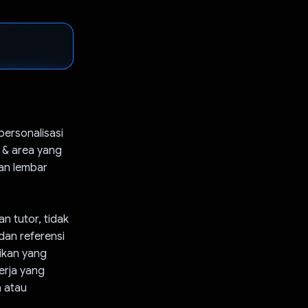
personalisasi
 & area yang
gan lembar
n tutor, tidak
dan referensi
aikan yang
rja yang
a atau