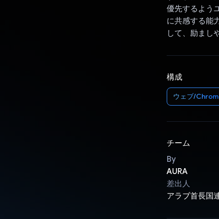
優先するようユ
に共感する能力
して、励まし
構成
ウェブ/Chrom
チーム
By
AURA
差出人
アラブ首長国