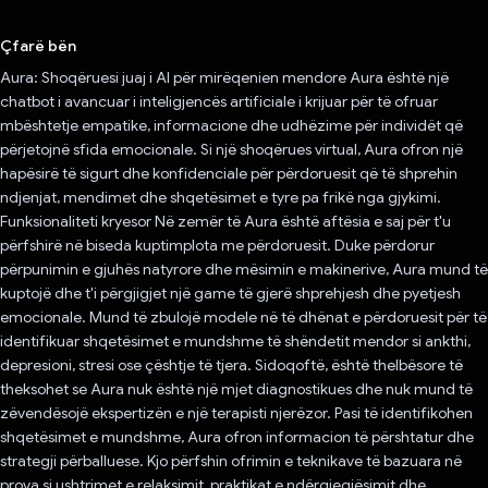
Votuar!
Çfarë bën
Aura: Shoqëruesi juaj i AI për mirëqenien mendore Aura është një
chatbot i avancuar i inteligjencës artificiale i krijuar për të ofruar
mbështetje empatike, informacione dhe udhëzime për individët që
përjetojnë sfida emocionale. Si një shoqërues virtual, Aura ofron një
hapësirë ​​të sigurt dhe konfidenciale për përdoruesit që të shprehin
ndjenjat, mendimet dhe shqetësimet e tyre pa frikë nga gjykimi.
Funksionaliteti kryesor Në zemër të Aura është aftësia e saj për t'u
përfshirë në biseda kuptimplota me përdoruesit. Duke përdorur
përpunimin e gjuhës natyrore dhe mësimin e makinerive, Aura mund të
kuptojë dhe t'i përgjigjet një game të gjerë shprehjesh dhe pyetjesh
emocionale. Mund të zbulojë modele në të dhënat e përdoruesit për të
identifikuar shqetësimet e mundshme të shëndetit mendor si ankthi,
depresioni, stresi ose çështje të tjera. Sidoqoftë, është thelbësore të
theksohet se Aura nuk është një mjet diagnostikues dhe nuk mund të
zëvendësojë ekspertizën e një terapisti njerëzor. Pasi të identifikohen
shqetësimet e mundshme, Aura ofron informacion të përshtatur dhe
strategji përballuese. Kjo përfshin ofrimin e teknikave të bazuara në
prova si ushtrimet e relaksimit, praktikat e ndërgjegjësimit dhe