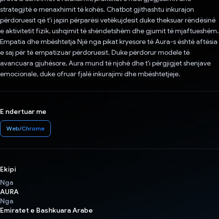
strategjitë e menaxhimit të kohës. Chatbot gjithashtu inkurajon
përdoruesit që t'i japin përparësi vetëkujdesit duke theksuar rëndësinë
e aktivitetit fizik, ushqimit të shëndetshëm dhe gjumit të mjaftueshëm.
Empatia dhe mbështetja Një nga pikat kryesore të Aura-s është aftësia
e saj për të empatizuar përdoruesit. Duke përdorur modele të
avancuara gjuhësore, Aura mund të njohë dhe t'i përgjigjet shenjave
emocionale, duke ofruar fjalë inkurajimi dhe mbështetjeje.
E ndertuar me
Web/Chrome
Ekipi
Nga
AURA
Nga
Emiratet e Bashkuara Arabe