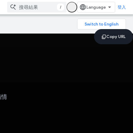
/
登入
病情