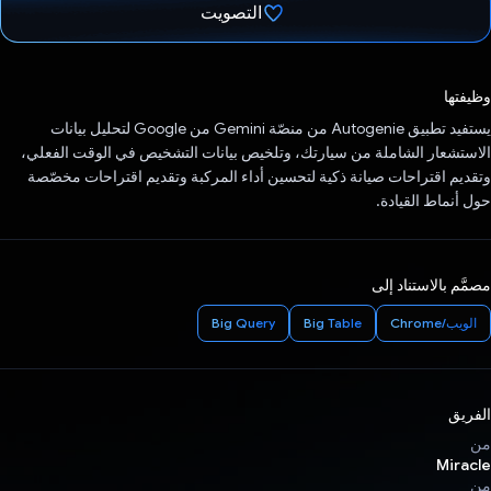
التصويت
تم التصويت.
وظيفتها
يستفيد تطبيق Autogenie من منصّة Gemini من Google لتحليل بيانات
الاستشعار الشاملة من سيارتك، وتلخيص بيانات التشخيص في الوقت الفعلي،
وتقديم اقتراحات صيانة ذكية لتحسين أداء المركبة وتقديم اقتراحات مخصّصة
حول أنماط القيادة.
مصمَّم بالاستناد إلى
الويب/Chrome
Big Table
Big Query
الفريق
من
Miracle
من