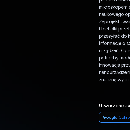
mikroskopem e
naukowego op
Zaprojektowali
i techniki pr
przesyłać do i
informacje o s
urządzeń. Opr
potrzeby model
innowacja prz
nanourządzeni
znaczną wygo
Utworzone z
Google Colab