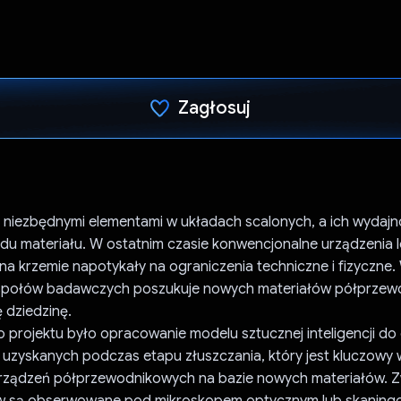
Zagłosuj
Głos oddany
ą niezbędnymi elementami w układach scalonych, a ich wydajn
ładu materiału. W ostatnim czasie konwencjonalne urządzenia 
a krzemie napotykały na ograniczenia techniczne i fizyczne.
espołów badawczych poszukuje nowych materiałów półprzew
ę dziedzinę.
projektu było opracowanie modelu sztucznej inteligencji do 
 uzyskanych podczas etapu złuszczania, który jest kluczowy 
rządzeń półprzewodnikowych na bazie nowych materiałów. Z
ów są obserwowane pod mikroskopem optycznym lub skanin