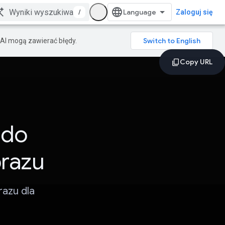
/
Zaloguj się
AI mogą zawierać błędy.
 do
razu
azu dla