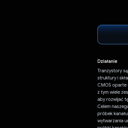
Działanie
Tranzystory s
struktury i sk
CMOS oparte n
z tym wiele z
aby rozwijać t
Celem naszego 
próbek kanału
wytwarzania u
próbki kanał