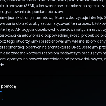
lektronowym (SEM), a ich szerokość jest mierzona ręcznie z
rogramowania do pomiaru obrazów.
śmy jednak stronę internetową, która wykorzystuje interfejs 
zetwarzania obrazów, aby zautomatyzować ten proces. Użytko
nterfejsu API zdjęcia docelowych obiektów i natychmiast ot
zerokości kanałów oraz o odpowiedniej jakości próbek do pro
ócz tego stworzyliśmy i przetrenowaliśmy własne zbiory dany
i segmentacji opartych na architekturze UNet. Jesteśmy prze
yniesie znaczne korzyści zespołom badawczym pracującym n
ami opartymi na nowych materiałach półprzewodnikowych, z
dę.
a pomocą