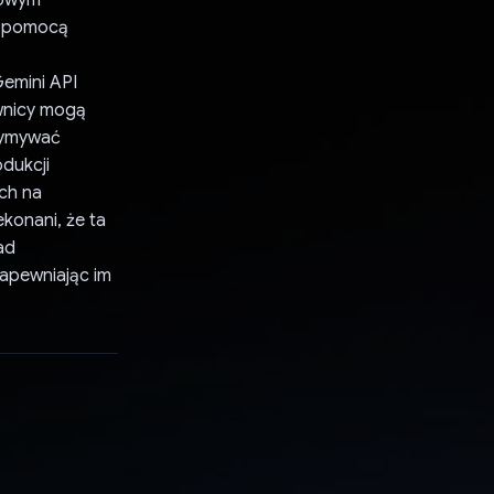
a pomocą
Gemini API
wnicy mogą
rzymywać
dukcji
ch na
konani, że ta
ad
apewniając im