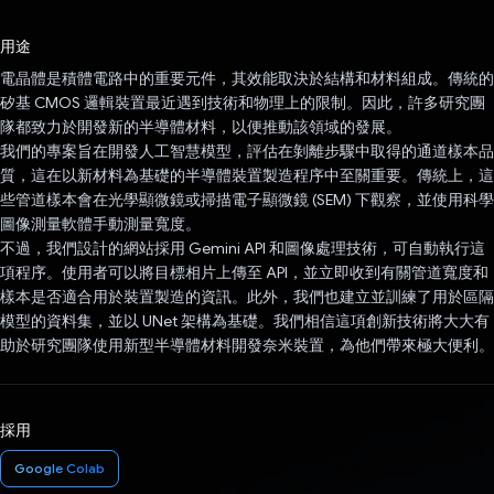
已投票！
用途
電晶體是積體電路中的重要元件，其效能取決於結構和材料組成。傳統的
矽基 CMOS 邏輯裝置最近遇到技術和物理上的限制。因此，許多研究團
隊都致力於開發新的半導體材料，以便推動該領域的發展。
我們的專案旨在開發人工智慧模型，評估在剝離步驟中取得的通道樣本品
質，這在以新材料為基礎的半導體裝置製造程序中至關重要。傳統上，這
些管道樣本會在光學顯微鏡或掃描電子顯微鏡 (SEM) 下觀察，並使用科學
圖像測量軟體手動測量寬度。
不過，我們設計的網站採用 Gemini API 和圖像處理技術，可自動執行這
項程序。使用者可以將目標相片上傳至 API，並立即收到有關管道寬度和
樣本是否適合用於裝置製造的資訊。此外，我們也建立並訓練了用於區隔
模型的資料集，並以 UNet 架構為基礎。我們相信這項創新技術將大大有
助於研究團隊使用新型半導體材料開發奈米裝置，為他們帶來極大便利。
採用
Google Colab