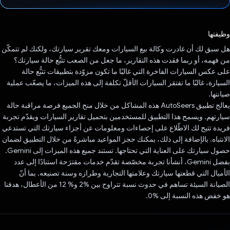
تم التصويت.
وظيفتها
هل سبق لك أن غادرت وكالة بيع السيارات ومعك تقرير سيارتك، ولكنك لم تتمكّن
من فهمه، أو ربما فقدت هذه التقارير، ما جعل من الصعب تتبُّع حالة سيارتك؟
على عكس السيارات الفاخرة التي غالبًا ما تكون مزوّدة بتطبيقات تتبُّع حالة
السيارة، غالبًا ما تفتقر السيارات الأقلّ تكلفة إلى هذه الميزات، ما يصعّب عملية
صيانتها.
يعالج تطبيق AutoSeers هذه المشاكل من خلال منح الجميع فرصة مراقبة حالة
سيارتهم. ويسمح هذا التطبيق للمستخدمين بتحميل تقارير السيارات ويقدّم تجربة
فريدة تتيح لك الاطّلاع على إحصاءات ومعلومات عن أجزاء سيارتك التي تستدعي
الانتباه. بالإضافة إلى ذلك، يمكنك حجز المواعيد مباشرةً من خلال التطبيق لضمان
حصول سيارتك على العناية التي تحتاجها. تستند جميع هذه الميزات إلى Gemini.
بفضل Gemini، أنشأنا تجربة مخصّصة تقدّم خدمات مقترَحة استنادًا إلى عدد
الأميال التي قطعتها سيارتك وعلامتها التجارية وطرازه وسنة تصنيعه. بما أنّ
الصيانة السيئة تساهم في حدوث نسبة تتراوح بين %2 و% 12 من الأعطال، هدفنا
هو خفض هذه النسبة إلى %0.