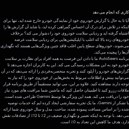
رای داد!
کاری که انجام می دهد
آیا تا به حال با گزارش خودروی خود از نمایندگی خودرو خارج شده اید، تنها برای
اینکه در تلاش برای درک آن احساس گمراهی کرده اید، یا شاید آن گزارش ها را
اشتباه گرفته اید و ردیابی سلامت خودروی خود را دشوار می کند؟ برخلاف
خودروهای رده بالا که اغلب با اپلیکیشن‌هایی برای ردیابی سلامت عرضه
می‌شوند، خودروهای سطح پایین اغلب فاقد چنین ویژگی‌هایی هستند که نگهداری
آن‌ها را پیچیده می‌کند.
برنامه AutoSeers ما با دادن این فرصت به همه افراد برای نظارت بر سلامت
خودرو خود به این مشکلات رسیدگی می کند. این به کاربران اجازه می‌دهد تا
گزارش‌های خودرو را آپلود کنند و تجربه منحصربه‌فردی را ارائه می‌دهد که در آن
می‌توانید بینش و اطلاعات مربوط به بخش‌هایی از خودروی خود را که نیاز به
توجه دارند مشاهده کنید. علاوه بر این، می توانید مستقیماً از طریق برنامه قرار
ملاقات رزرو کنید تا اطمینان حاصل کنید که ماشین شما مراقبت های مورد نیاز
خود را دریافت می کند. همه این ویژگی ها توسط Gemini طراحی شده است.
با تشکر از Gemini، ما یک تجربه سفارشی ایجاد کرده ایم که خدمات توصیه
شده را بر اساس مسافت پیموده شده، ساخت، مدل و سال خودروی شما ارائه
می دهد. با توجه به اینکه تعمیر و نگهداری ضعیف در 2٪ تا 12٪ از تصادفات نقش
دارد، هدف ما کاهش این تعداد به 0٪ است.