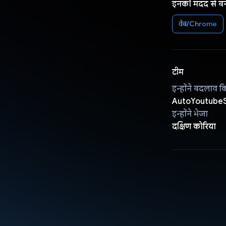
इनकी मदद से ब
वेब/Chrome
टीम
इन्होंने बदलाव क
AutoYoutube
इन्होंने भेजा
दक्षिण कोरिया