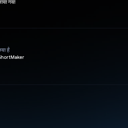
नाया गया
िया है
ShortMaker