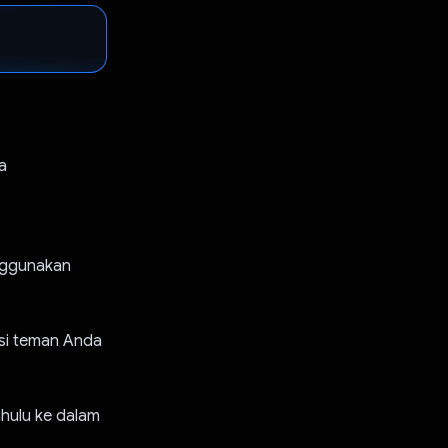
a
nggunakan
si teman Anda
ahulu ke dalam