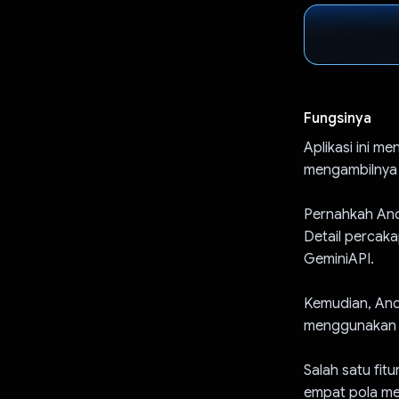
Fungsinya
Aplikasi ini 
mengambilnya 
Pernahkah And
Detail percak
GeminiAPI.
Kemudian, And
menggunakan 
Salah satu fit
empat pola m