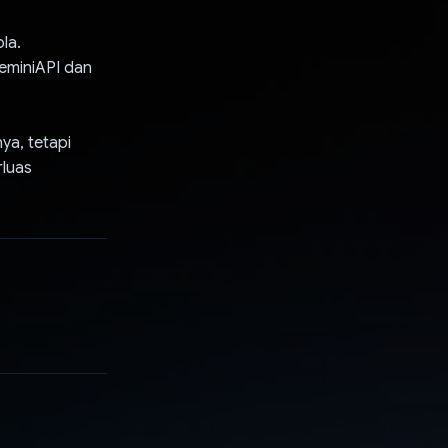
la.
eminiAPI dan
a, tetapi
rluas