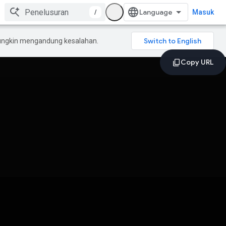
/
Masuk
mungkin mengandung kesalahan.