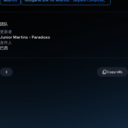
Android
Google AI SDK for Android；Jetpack Compose
。
团队
更新者
Junior Martins - Paradoxo
发件人
巴西