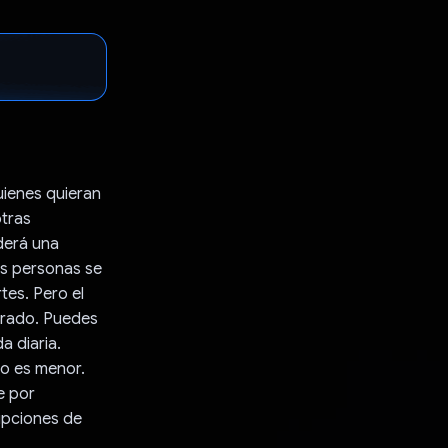
uienes quieran
otras
derá una
as personas se
tes. Pero el
parado. Puedes
a diaria.
to es menor.
e por
upciones de