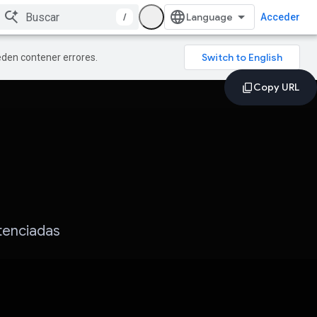
/
Acceder
ueden contener errores.
otenciadas