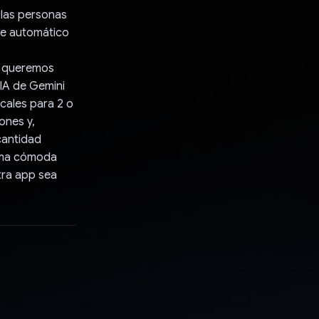
 las personas
aje automático
s, queremos
 IA de Gemini
cales para 2 o
ones y,
cantidad
orma cómoda
tra app sea