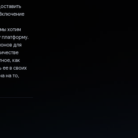
доставить
 Включение
 мы хотим
у платформу.
ионов для
личестве
ное, как
 ее в своих
​​на то,