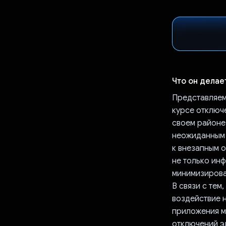
Что он делае
Представляем 
курсе отключ
своем районе.
неожиданным 
к внезапным о
не только инф
минимизирова
В связи с тем
воздействие 
приложения м
отключений э