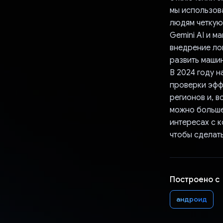
мы использов
людям четкую
Gemini AI и м
внедрение лок
развить машин
В 2024 году н
проверки эфф
регионов и, 
можно больше
интересах с к
чтобы сделат
Построено с
андроид