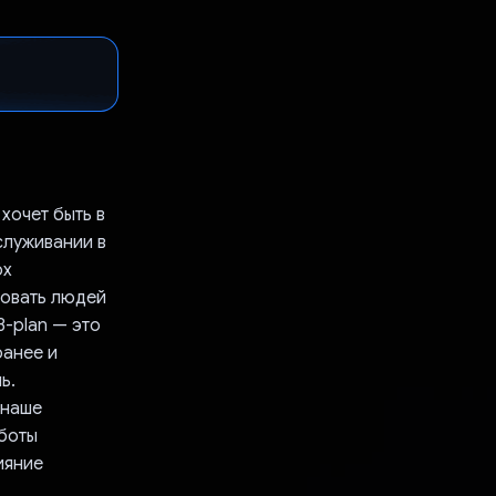
хочет быть в
служивании в
ох
ровать людей
B-plan — это
ранее и
ь.
 наше
аботы
ияние