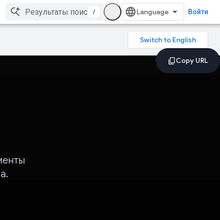
/
Войти
менты
а.