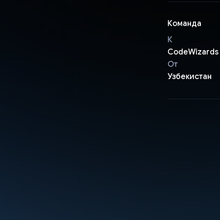
Команда
К
CodeWizards
От
Узбекистан