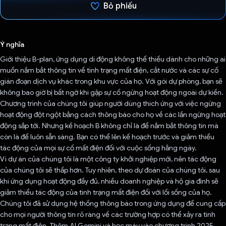
Bỏ phiếu
Đã bình chọn!
Ý nghĩa
Giới thiệu B-plan, ứng dụng di động không thể thiếu dành cho những ai
muốn nắm bắt thông tin về tình trạng mất điện, cắt nước và các sự cố
gián đoạn dịch vụ khác trong khu vực của họ. Với gói dự phòng, bạn sẽ
không bao giờ bị bất ngờ khi gặp sự cố ngừng hoạt động ngoài dự kiến.
Chương trình của chúng tôi giúp người dùng thích ứng với việc ngừng
hoạt động đột ngột bằng cách thông báo cho họ về các lần ngừng hoạt
động sắp tới. Nhưng kế hoạch B không chỉ là để nắm bắt thông tin mà
còn là để luôn sẵn sàng. Bạn có thể lên kế hoạch trước và giảm thiểu
tác động của mọi sự cố mất điện đối với cuộc sống hằng ngày.
Vì dự án của chúng tôi là một công ty khởi nghiệp mới, nên tác động
của chúng tôi sẽ thấp hơn. Tuy nhiên, theo dự đoán của chúng tôi, sau
khi ứng dụng hoạt động đầy đủ, nhiều doanh nghiệp và hộ gia đình sẽ
giảm thiểu tác động của tình trạng mất điện đối với lối sống của họ.
Chúng tôi đã sử dụng hệ thống thông báo trong ứng dụng để cung cấp
cho mọi người thông tin rõ ràng về các trường hợp có thể xảy ra tình
trạng mất điện. Thêm AI Gemini và học máy vào chương trình 2025.