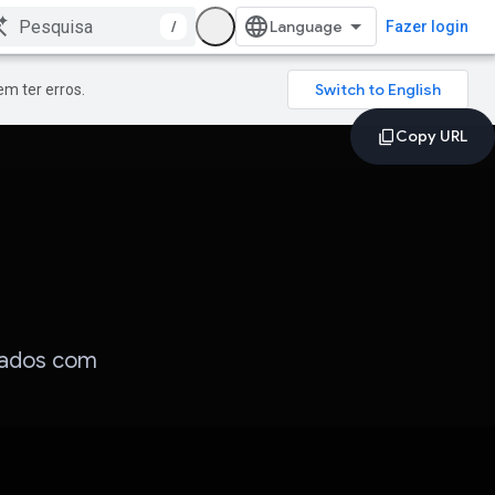
/
Fazer login
m ter erros.
dados com