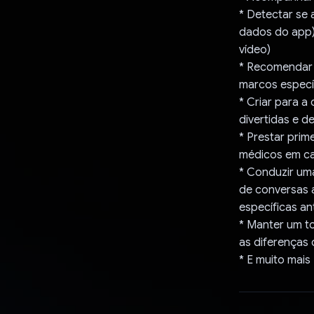
* Detectar se
dados do app),
vídeo)
* Recomendar 
marcos especí
* Criar para a 
divertidas e d
* Prestar prim
médicos em ca
* Conduzir uma
de conversas 
específicas a
* Manter um to
as diferenças 
* E muito mais