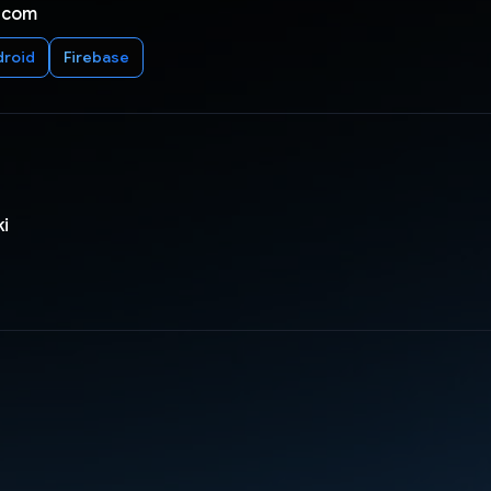
 com
droid
Firebase
ki