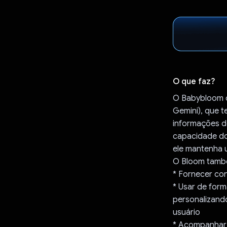
O que faz?
O Babybloom c
Gemini), que 
informações d
capacidade do
ele mantenha u
O Bloom tamb
* Fornecer con
* Usar de for
personalizand
usuário
* Acompanhar 