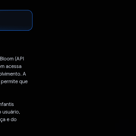
Bloom (API
oom acessa
lvimento. A
 permite que
nfantis
 usuário,
nça e do