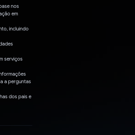
base nos
tação em
to, incluindo
vidades
m serviços
 informações
da a perguntas
has dos pais e