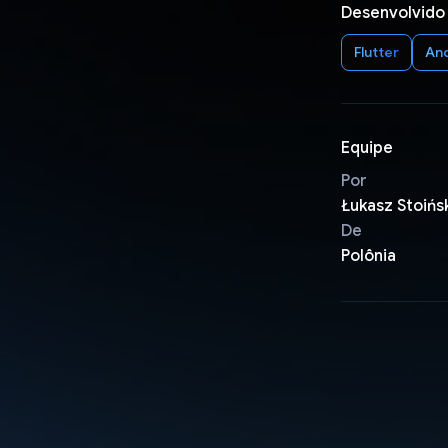
Desenvolvido
Flutter
An
Equipe
Por
Łukasz Stoińs
De
Polônia