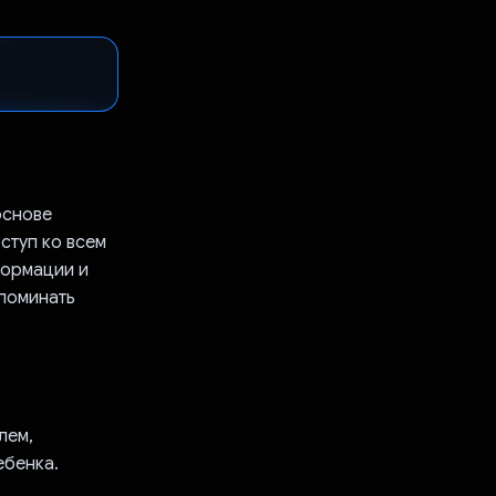
основе
ступ ко всем
формации и
апоминать
лем,
ебенка.