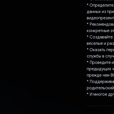
* Определите,
данных из при
видеопрезент
* Рекомендов
конкретные э
* Создавайте 
веселые и ра
* Оказать пе
службы в случ
* Проведите 
предыдущих ч
прежде чем B
* Поддержива
родительский
* И многое др