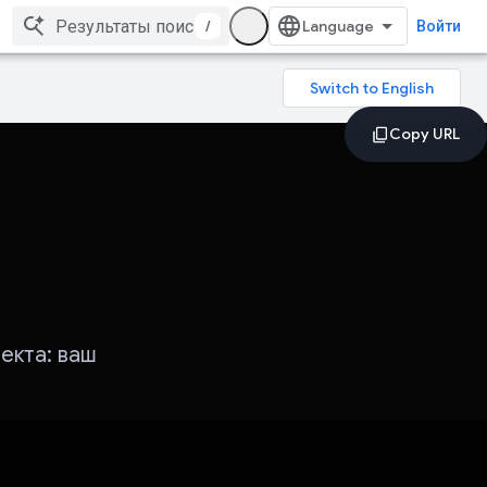
/
Войти
екта: ваш