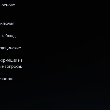
а основе
включая
пты блюд,
медицинские
формации из
ые вопросы,
уважает