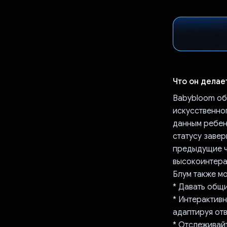
Что он делае
Babybloom об
искусственног
данным ребен
статусу завер
предыдущие ч
высокоинтера
Блум также м
* Давать общи
* Интерактив
адаптируя отв
* Отслеживай