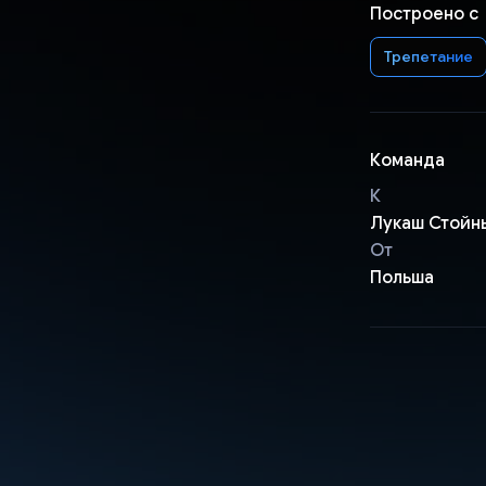
Построено с
Трепетание
Команда
К
Лукаш Стойн
От
Польша