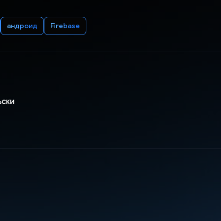
андроид
Firebase
ьски