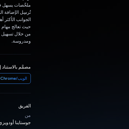
تُرسِل الإضافة ا
الجوانب الأكثر أ
حيث تعالج مهام ا
ومدروسة.
مصمَّم بالاستناد 
الويب/Chrome
الفريق
من
جوستاينا أودويزي