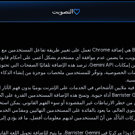
التصويت
تم التصويت.
Barrister Gemini هي إضافة Chrome تعمل على تغيير طريقة تفاعل المستخدمين 
يب، ما يضمن عدم موافقة أي مستخدم بشكل أعمى على أحكام قانونية 
خلال الاستفادة من إمكانات Gemini API، ترصد هذه الإضافة تلقائيًا الصفحات ال
سات الخصوصية، وتوفّر للمستخدمين ملخصات موجزة من إنشاء الذكاء
سية.
ه ملايين الأشخاص في الخدمات على الإنترنت يوميًا بدون فهم الآثار ا
كامل، تُعدّ Barrister Gemini أداة حيوية. وتمنح هذه الإضافة المستخدمين القدرة على
من خطر الارتباطات غير المقصودة أو سوء الفهم القانوني. يمكن استخ
ى العالم، ما يعود بالفائدة على المستخدمين النهائيين ومقدّمي الخد
ات التأكّد من أنّ المستخدمين لديهم معلومات أفضل، ما قد يؤدي إلى 
تؤدي Gemini API دورًا مركزيًا في Barrister Gemini، ما يتيح للإضافة ت