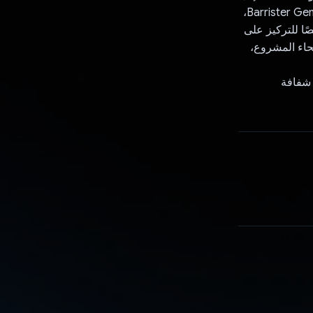
ملخّصات يسهل فهمها في الوقت الفعلي. في كل مرة ينقر فيها المستخدم على رمز Barrister Gemini،
ًا للتركيز على
حاء المشروع،
Barrister Ge تجربة رقمية شفافة