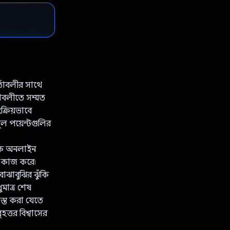
্তাবলীর সাথে
তাবলীতে সম্মত
ক্রিয়ভাবে
ূল পয়েন্টগুলির
 লোক অনলাইন
বে কাজ করে৷
বোঝাবুঝির ঝুঁকি
ুমাত্র শেষ
স্ত করা যেতে
্তর বিশ্বাসের