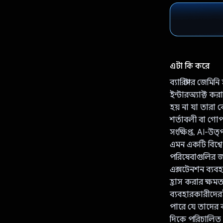
এটা কি করে
ব্যারিস্টার জেম
ইন্টারঅ্যাক্ট ক
হয় না যা তারা 
শর্তাবলী বা গোপ
সংক্ষিপ্ত, AI-উত
এমন একটি বিশ্বে
পরিষেবাগুলির জন
এক্সটেনশন ব্যবহ
হ্রাস করার ক্ষমত
ব্যবহারকারীদের
পারে যে তাদের 
দিকে পরিচালিত