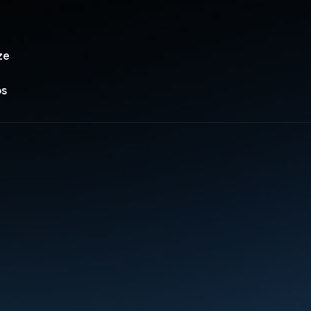
ze
os