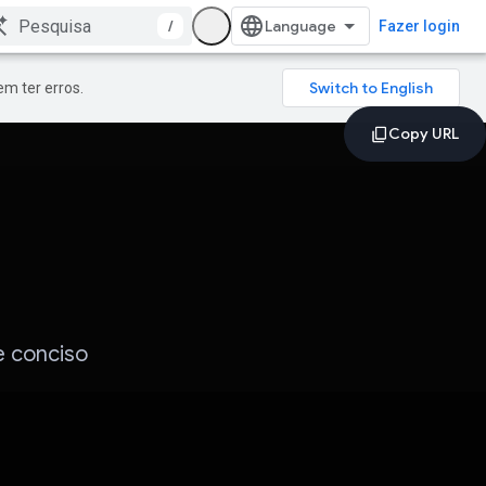
/
Fazer login
m ter erros.
e conciso