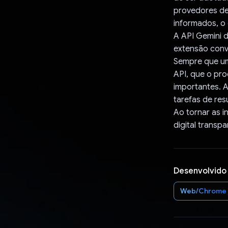
provedores de
informados, o 
A API Gemini d
extensão conv
Sempre que um 
API, que o pr
importantes. A
tarefas de res
Ao tornar as i
digital transp
Desenvolvido
Web/Chrome