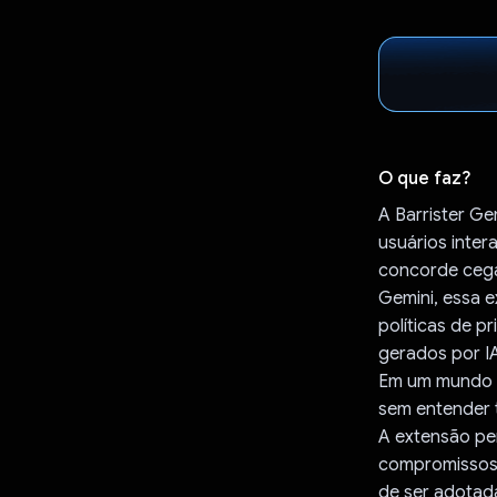
O que faz?
A Barrister G
usuários inte
concorde cega
Gemini, essa 
políticas de p
gerados por I
Em um mundo e
sem entender t
A extensão pe
compromissos i
de ser adotad