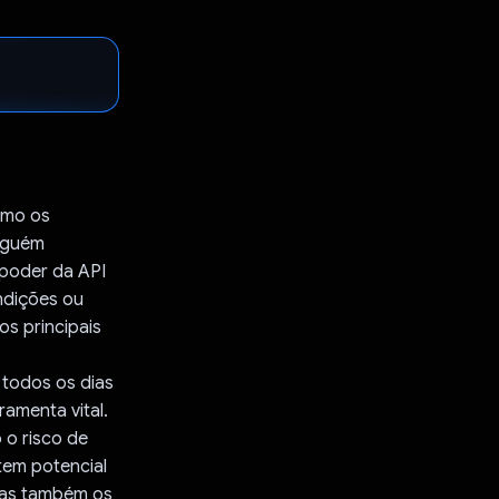
omo os
inguém
poder da API
ndições ou
os principais
 todos os dias
ramenta vital.
 o risco de
tem potencial
 mas também os