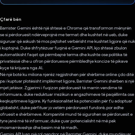
Votuar!
Çfarë bën
Barrister Gemini është një shtesë e Chrome që transformon mënyrën
se si përdoruesit ndërveprojnë me termat dhe kushtet në ueb, duke
siguruar që askush të mos pajtohet verbërisht me kushtet ligjore që nuk
i kuptojnë. Duke shfrytëzuar fuqinë e Gemini API, kjo shtesë zbulon
automatikisht faqet që përmbajnë terma dhe kushte ose politika të
privatësisë dhe u ofron përdoruesve përmbledhje koncize të pikave
kyçe të krijuara nga AI.
Në një botë ku miliona njerëz regjistrohen për shërbime online çdo ditë
pa i kuptuar plotësisht implikimet ligjore, Barrister Gemini shërben si një
mjet jetësor. Zgjerimi i fuqizon përdoruesit të marrin vendime të
informuara, duke reduktuar rrezikun e angazhimeve të paqëllimta ose
keqkuptimeve ligjore. Ky funksionalitet ka potencialin për t'u adoptuar
globalisht, duke përfituar jo vetëm përdoruesit fundorë, por edhe
ofruesit e shërbimeve. Kompanitë mund të sigurohen se përdoruesit e
tyre janë më të informuar, duke çuar potencialisht në më pak
mosmarrëveshje dhe besim më të madh.
Gemini API luan një rol qendror në Barrister Gemini, duke mundësuar