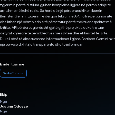
zgjerimin për të distiluar gjuhën komplekse ligjore në përmbledhje të
arritshme në kohë reale. Sa herë që një përdorues klikon ikonën
Barrister Gemini, zgjerimi e dërgon tekstin në API, i cili e përpunon atë
dhe kthen një përmbledhje të përshtatur për të theksuar aspektet më
kritike. API përdoret gjerësisht gjatë gjithë projektit, duke trajtuar
detyrat kryesore të përmbledhjes me saktësi dhe efikasitet të lartë.
Duke i bërë të aksesueshme informacionet ligjore, Barrister Gemini nxit
një përvojë dixhitale transparente dhe të informuar
E ndertuar me
Web/Chrome
Ekipi
Nga
Justina Odoeze
Nga