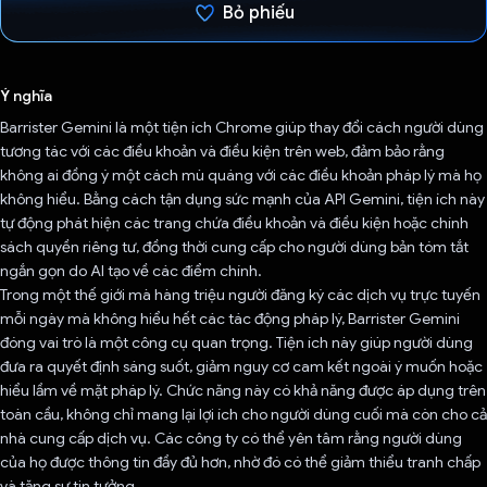
Bỏ phiếu
Đã bình chọn!
Ý nghĩa
Barrister Gemini là một tiện ích Chrome giúp thay đổi cách người dùng
tương tác với các điều khoản và điều kiện trên web, đảm bảo rằng
không ai đồng ý một cách mù quáng với các điều khoản pháp lý mà họ
không hiểu. Bằng cách tận dụng sức mạnh của API Gemini, tiện ích này
tự động phát hiện các trang chứa điều khoản và điều kiện hoặc chính
sách quyền riêng tư, đồng thời cung cấp cho người dùng bản tóm tắt
ngắn gọn do AI tạo về các điểm chính.
Trong một thế giới mà hàng triệu người đăng ký các dịch vụ trực tuyến
mỗi ngày mà không hiểu hết các tác động pháp lý, Barrister Gemini
đóng vai trò là một công cụ quan trọng. Tiện ích này giúp người dùng
đưa ra quyết định sáng suốt, giảm nguy cơ cam kết ngoài ý muốn hoặc
hiểu lầm về mặt pháp lý. Chức năng này có khả năng được áp dụng trên
toàn cầu, không chỉ mang lại lợi ích cho người dùng cuối mà còn cho cả
nhà cung cấp dịch vụ. Các công ty có thể yên tâm rằng người dùng
của họ được thông tin đầy đủ hơn, nhờ đó có thể giảm thiểu tranh chấp
và tăng sự tin tưởng.