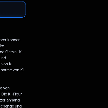
utzer können
der
ene Gemini-KI-
 und
l von KI-
Charme von KI
ke von
Die KI-Figur
tzer anhand
rechende und