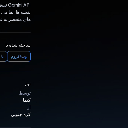
i API
های منحصر به فرد
ساخته شده با
وب/کروم
با اس
تیم
توسط
کیما
از
کره جنوبی