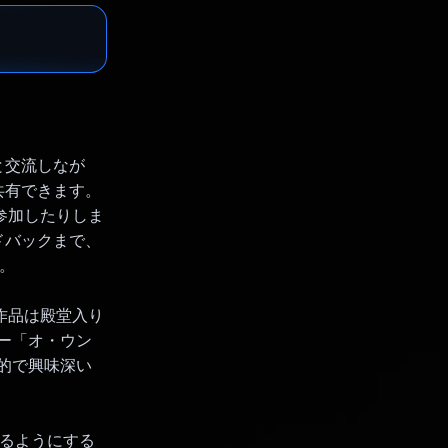
I と交流しなが
共有できます。
に参加したりしま
ドバックまで、
す。
作品は殿堂入り
ター「オ・ウン
力的で興味深い
できるようにする