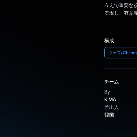
うえで重要な役割
表現し、有意
構成
ウェブ/Chrom
チーム
By
KIMA
差出人
韓国