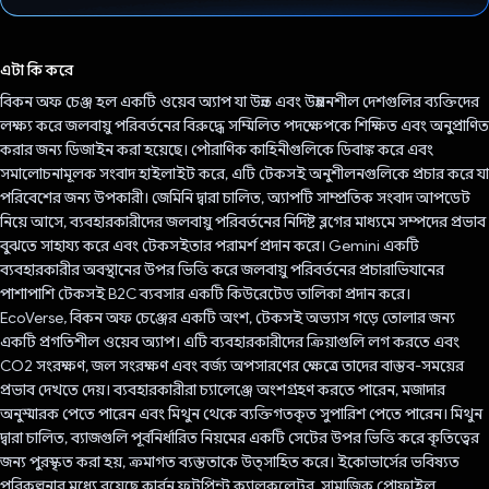
ভোট দিয়েছেন!
এটা কি করে
বিকন অফ চেঞ্জ হল একটি ওয়েব অ্যাপ যা উন্নত এবং উন্নয়নশীল দেশগুলির ব্যক্তিদের
লক্ষ্য করে জলবায়ু পরিবর্তনের বিরুদ্ধে সম্মিলিত পদক্ষেপকে শিক্ষিত এবং অনুপ্রাণিত
করার জন্য ডিজাইন করা হয়েছে। পৌরাণিক কাহিনীগুলিকে ডিবাঙ্ক করে এবং
সমালোচনামূলক সংবাদ হাইলাইট করে, এটি টেকসই অনুশীলনগুলিকে প্রচার করে যা
পরিবেশের জন্য উপকারী। জেমিনি দ্বারা চালিত, অ্যাপটি সাম্প্রতিক সংবাদ আপডেট
নিয়ে আসে, ব্যবহারকারীদের জলবায়ু পরিবর্তনের নির্দিষ্ট ব্লগের মাধ্যমে সম্পদের প্রভাব
বুঝতে সাহায্য করে এবং টেকসইতার পরামর্শ প্রদান করে। Gemini একটি
ব্যবহারকারীর অবস্থানের উপর ভিত্তি করে জলবায়ু পরিবর্তনের প্রচারাভিযানের
পাশাপাশি টেকসই B2C ব্যবসার একটি কিউরেটেড তালিকা প্রদান করে।
EcoVerse, বিকন অফ চেঞ্জের একটি অংশ, টেকসই অভ্যাস গড়ে তোলার জন্য
একটি প্রগতিশীল ওয়েব অ্যাপ। এটি ব্যবহারকারীদের ক্রিয়াগুলি লগ করতে এবং
CO2 সংরক্ষণ, জল সংরক্ষণ এবং বর্জ্য অপসারণের ক্ষেত্রে তাদের বাস্তব-সময়ের
প্রভাব দেখতে দেয়। ব্যবহারকারীরা চ্যালেঞ্জে অংশগ্রহণ করতে পারেন, মজাদার
অনুস্মারক পেতে পারেন এবং মিথুন থেকে ব্যক্তিগতকৃত সুপারিশ পেতে পারেন। মিথুন
দ্বারা চালিত, ব্যাজগুলি পূর্বনির্ধারিত নিয়মের একটি সেটের উপর ভিত্তি করে কৃতিত্বের
জন্য পুরস্কৃত করা হয়, ক্রমাগত ব্যস্ততাকে উত্সাহিত করে। ইকোভার্সের ভবিষ্যত
পরিকল্পনার মধ্যে রয়েছে কার্বন ফুটপ্রিন্ট ক্যালকুলেটর, সামাজিক প্রোফাইল,