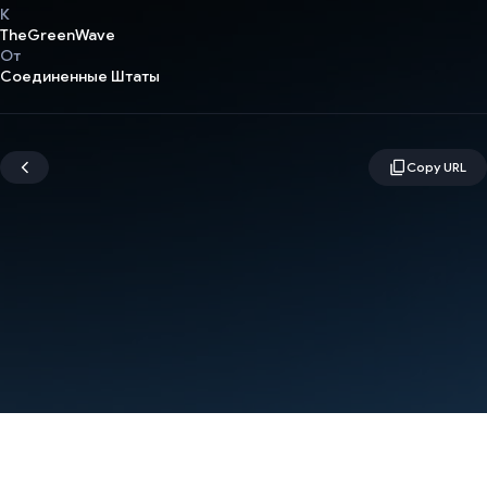
К
TheGreenWave
От
Соединенные Штаты