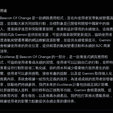
已投票！
用途
Beacon Of Change 是一款網路應用程式，旨在向使用者宣導氣候變遷議
題，並鼓勵大家共同採取行動，目標對象是已開發和開發中國家中的個
人。透過揭穿迷思和突顯重要新聞，推廣有益於環境的永續做法。這個應
用程式由 Gemini 提供技術支援，可提供最新新聞更新資訊，協助使用者
透過氣候變遷專屬的網誌瞭解資源影響，並提供永續發展提示。Gemini
會根據使用者的所在位置，提供精選的氣候變遷活動和永續的 B2C 商家
清單。
EcoVerse 是 Beacon Of Change 的一部分，是一款漸進式網頁應用程
式，可協助使用者養成永續的習慣。使用者可以記錄自己的行動，並即時
查看這些行動對節省二氧化碳、節約用水和減少廢棄物方面所產生的影
響。使用者可以參與挑戰、接收有趣的提醒，以及從 Gemini 取得個人化
推薦內容。系統會根據一組預先定義的規則，為達成成就的使用者頒發徽
章，鼓勵他們持續參與。我們未來的 EcoVerse 計畫包括碳足跡計算機、
社群媒體個人資料、排行榜和自訂挑戰等功能。Gemini 會精選挑戰、提
供教育內容、產生報告，以及推薦永續產品。我們也打算推出獎勵系統，
根據使用者的影響力點數提供永續企業的優待券。