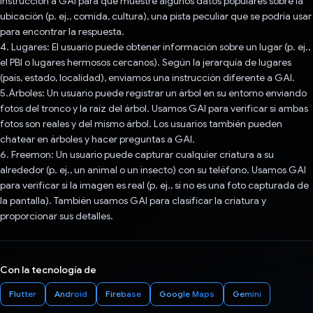
instrucción a GAI para que muestre algunos datos populares sobre la
ubicación (p. ej., comida, cultura), una pista peculiar que se podría usar
para encontrar la respuesta.
4. Lugares: El usuario puede obtener información sobre un lugar (p. ej.,
el PBI o lugares hermosos cercanos). Según la jerarquía de lugares
(país, estado, localidad), enviamos una instrucción diferente a GAI.
5.Árboles: Un usuario puede registrar un árbol en su entorno enviando
fotos del tronco y la raíz del árbol. Usamos GAI para verificar si ambas
fotos son reales y del mismo árbol. Los usuarios también pueden
chatear en árboles y hacer preguntas a GAI.
6. Freemon: Un usuario puede capturar cualquier criatura a su
alrededor (p. ej., un animal o un insecto) con su teléfono. Usamos GAI
para verificar si la imagen es real (p. ej., si no es una foto capturada de
la pantalla). También usamos GAI para clasificar la criatura y
proporcionar sus detalles.
Con la tecnología de
Flutter
Android
Firebase
Google Maps
Gemini