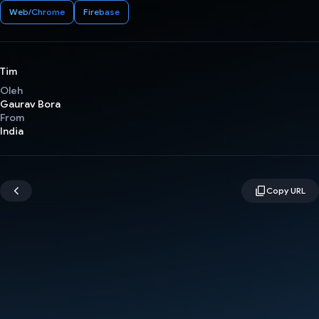
Web/Chrome
Firebase
Tim
Oleh
Gaurav Bora
From
India