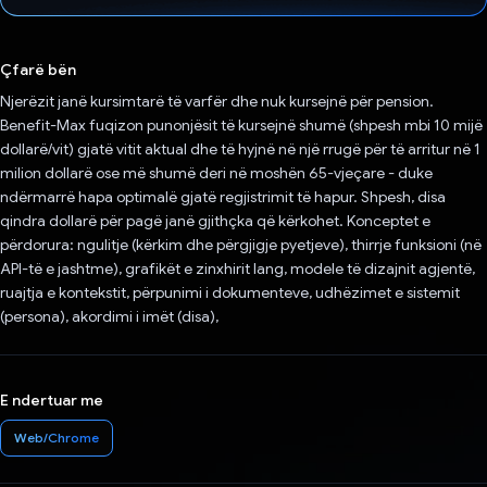
Votuar!
Çfarë bën
Njerëzit janë kursimtarë të varfër dhe nuk kursejnë për pension.
Benefit-Max fuqizon punonjësit të kursejnë shumë (shpesh mbi 10 mijë
dollarë/vit) gjatë vitit aktual dhe të hyjnë në një rrugë për të arritur në 1
milion dollarë ose më shumë deri në moshën 65-vjeçare - duke
ndërmarrë hapa optimalë gjatë regjistrimit të hapur. Shpesh, disa
qindra dollarë për pagë janë gjithçka që kërkohet. Konceptet e
përdorura: ngulitje (kërkim dhe përgjigje pyetjeve), thirrje funksioni (në
API-të e jashtme), grafikët e zinxhirit lang, modele të dizajnit agjentë,
ruajtja e kontekstit, përpunimi i dokumenteve, udhëzimet e sistemit
(persona), akordimi i imët (disa),
E ndertuar me
Web/Chrome