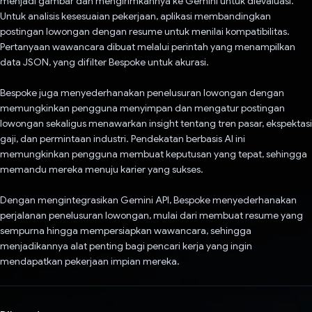
menjadi gambar dan mengirimkannya ke Gemini untuk dievaluasi.
Untuk analisis kesesuaian pekerjaan, aplikasi membandingkan
postingan lowongan dengan resume untuk menilai kompatibilitas.
Pertanyaan wawancara dibuat melalui perintah yang menampilkan
data JSON, yang difilter Bespoke untuk akurasi.
Bespoke juga menyederhanakan penelusuran lowongan dengan
memungkinkan pengguna menyimpan dan mengatur postingan
lowongan sekaligus menawarkan insight tentang tren pasar, ekspektasi
gaji, dan permintaan industri. Pendekatan berbasis AI ini
memungkinkan pengguna membuat keputusan yang tepat, sehingga
memandu mereka menuju karier yang sukses.
Dengan mengintegrasikan Gemini API, Bespoke menyederhanakan
perjalanan penelusuran lowongan, mulai dari membuat resume yang
sempurna hingga mempersiapkan wawancara, sehingga
menjadikannya alat penting bagi pencari kerja yang ingin
mendapatkan pekerjaan impian mereka.