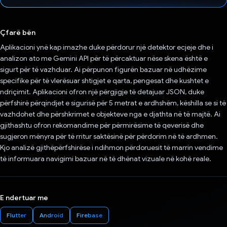
Votuar!
Çfarë bën
Aplikacioni ynë kap imazhe duke përdorur një detektor ecjeje dhe i
analizon ato me Gemini API për të përcaktuar nëse skena është e
sigurt për të vazhduar. Ai përpunon figurën bazuar në udhëzime
specifike për të vlerësuar shtigjet e qarta, pengesat dhe kushtet e
ndriçimit. Aplikacioni ofron një përgjigje të detajuar JSON, duke
përfshirë përqindjet e sigurisë për 5 metrat e ardhshëm, këshilla se si të
vazhdohet dhe përshkrimet e objekteve nga e djathta në të majtë. Ai
gjithashtu ofron rekomandime për përmirësime të qeverisë dhe
sugjeron mënyra për të rritur saktësinë për përdorim në të ardhmen.
Kjo analizë gjithëpërfshirëse i ndihmon përdoruesit të marrin vendime
të informuara navigimi bazuar në të dhënat vizuale në kohë reale.
E ndertuar me
Flutter
Android
Firebase