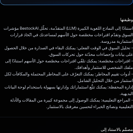
تم التصويت.
وظيفتها
استنادًا إلى النماذج اللغوية الكبيرة (LLM) المتقدّمة، تحلّل BestockAI مؤشرات
السوق وتقدّم اقتراحات مخصّصة حول الأسهم لمساعدتك في اتّخاذ قرارات
استثمارية مدروسة.
- تحليل السوق في الوقت الفعلي: يمكنك البقاء في الصدارة من خلال الحصول
على بيانات وإحصاءات محدّثة حول تحركات السوق.
- اقتراحات مخصّصة: يمكنك تلقّي اقتراحات مخصّصة حول الأسهم استنادًا إلى
ملفك الشخصي للاستثمار وأهدافك.
- أدوات تقييم المخاطر: يمكنك التعرّف على المخاطر المحتملة والمكافآت لكل
استثمار من خلال التحليل الشامل.
إدارة المحفظة: يمكنك تتبُّع استثماراتك وإدارتها بسهولة باستخدام لوحة البيانات
البديهية.
- المراجع التعليمية: يمكنك الوصول إلى مجموعة كبيرة من المقالات والأدلة
التعليمية ونصائح الخبراء لتحسين معرفتك بالاستثمار.
مصمَّم بالاستناد إلى