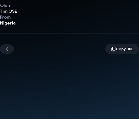
Oleh
Tim OSE
From
Nigeria