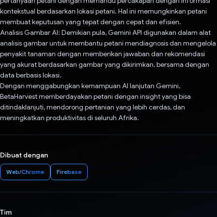
pertanyaan petani dengan memandu percakapan dengan informasi
kontekstual berdasarkan lokasi petani. Hal ini memungkinkan petani
membuat keputusan yang tepat dengan cepat dan efisien.
Analisis Gambar AI: Demikian pula, Gemini API digunakan dalam alat
analisis gambar untuk membantu petani mendiagnosis dan mengelola
penyakit tanaman dengan memberikan jawaban dan rekomendasi
yang akurat berdasarkan gambar yang dikirimkan, bersama dengan
data berbasis lokasi.
Dengan menggabungkan kemampuan AI lanjutan Gemini,
BetaHarvest memberdayakan petani dengan insight yang bisa
ditindaklanjuti, mendorong pertanian yang lebih cerdas, dan
meningkatkan produktivitas di seluruh Afrika.
Dibuat dengan
Web/Chrome
Firebase
Tim