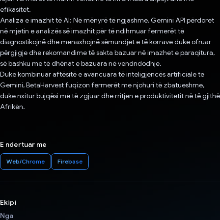
efikasitet.
Analiza e imazhit të AI: Në mënyrë të ngjashme, Gemini API përdoret
në mjetin e analizës së imazhit për të ndihmuar fermerët të
diagnostikojnë dhe menaxhojnë sëmundjet e të korrave duke ofruar
përgjigje dhe rekomandime të sakta bazuar në imazhet e paraqitura,
së bashku me të dhënat e bazuara në vendndodhje.
Duke kombinuar aftësitë e avancuara të inteligjencës artificiale të
Gemini, BetaHarvest fuqizon fermerët me njohuri të zbatueshme,
duke nxitur bujqësi më të zgjuar dhe rritjen e produktivitetit në të gjithë
Afrikën.
E ndertuar me
Web/Chrome
Firebase
Ekipi
Nga