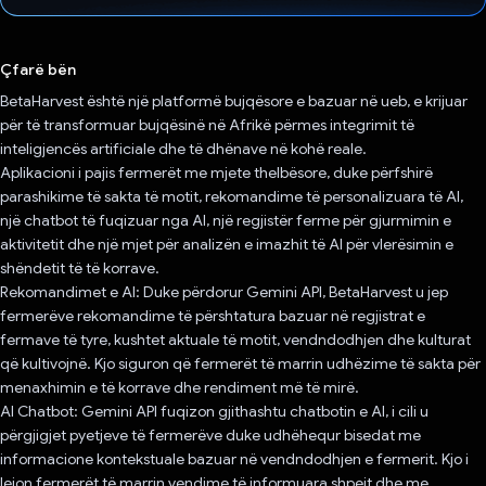
Votuar!
Çfarë bën
BetaHarvest është një platformë bujqësore e bazuar në ueb, e krijuar
për të transformuar bujqësinë në Afrikë përmes integrimit të
inteligjencës artificiale dhe të dhënave në kohë reale.
Aplikacioni i pajis fermerët me mjete thelbësore, duke përfshirë
parashikime të sakta të motit, rekomandime të personalizuara të AI,
një chatbot të fuqizuar nga AI, një regjistër ferme për gjurmimin e
aktivitetit dhe një mjet për analizën e imazhit të AI për vlerësimin e
shëndetit të të korrave.
Rekomandimet e AI: Duke përdorur Gemini API, BetaHarvest u jep
fermerëve rekomandime të përshtatura bazuar në regjistrat e
fermave të tyre, kushtet aktuale të motit, vendndodhjen dhe kulturat
që kultivojnë. Kjo siguron që fermerët të marrin udhëzime të sakta për
menaxhimin e të korrave dhe rendiment më të mirë.
AI Chatbot: Gemini API fuqizon gjithashtu chatbotin e AI, i cili u
përgjigjet pyetjeve të fermerëve duke udhëhequr bisedat me
informacione kontekstuale bazuar në vendndodhjen e fermerit. Kjo i
lejon fermerët të marrin vendime të informuara shpejt dhe me