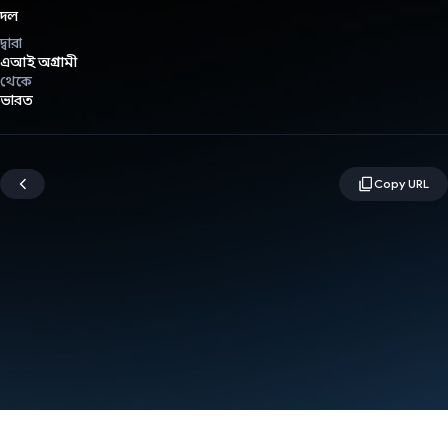
দল
দ্বারা
এআই অগ্রগামী
থেকে
ভারত