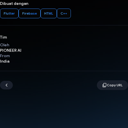
Dibuat dengan
Flutter
Firebase
HTML
C++
Tim
Oleh
PIONEER AI
From
India