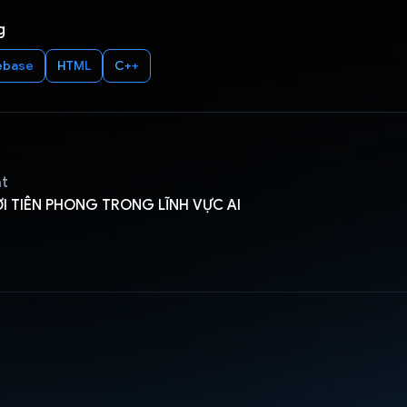
g
ebase
HTML
C++
ật
 TIÊN PHONG TRONG LĨNH VỰC AI