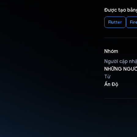
Được tạo bằn
Flutter
Fir
Nhóm
Người cập nh
NHỮNG NGƯỜI
Từ
Ấn Độ