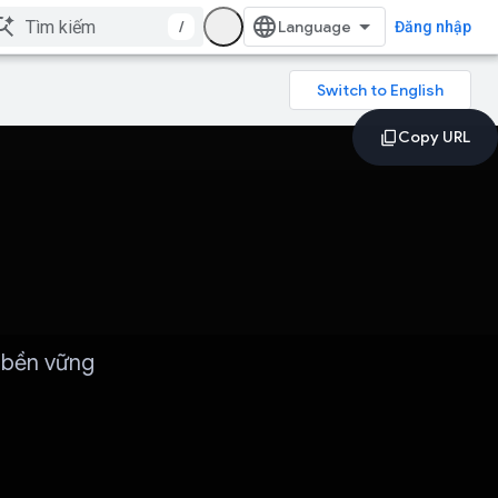
/
Đăng nhập
 bền vững