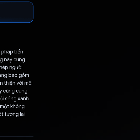
g pháp bền
ng này cung
phép người
 năng bao gồm
n thiện với môi
ày cũng cung
ối sống xanh.
a một không
t tương lai