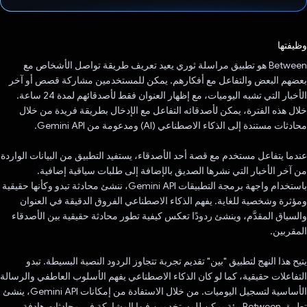
تم التصويت.
وظيفتها
‫Between هو تطبيق مراسلة ثوري يعيد تعريف طريقة تواصل الأشخاص مع
بعضهم البعض والتفاعل مع أفكارهم. يمكن للمستخدمين مشاركة قصص أو آخر
الأخبار التي تشبه اليوميات، مع إظهار العنوان فقط لأصدقائهم لمدة 24 ساعة.
خلال هذه الفترة، يمكن لأصدقائه التفاعل مع الإدخال بطريقة فريدة من خلال
محادثات مستندة إلى الذكاء الاصطناعي (AI) ومدعومة من Gemini API.
عندما يتفاعل مستخدم مع قصة أحد الأصدقاء، يستفيد التطبيق من البيانات الواردة
من آخر الأخبار التي نشرها الصديق بالإضافة إلى طلبات سياقية إضافية.
باستخدام واجهة برمجة التطبيقات Gemini API، ننشئ محادثة تبدو وكأنها حقيقية
ومؤثرة وشخصية للغاية. يفهم الذكاء الاصطناعي الفروق الدقيقة في العنوان
والسياق المقدَّم، وينشئ ردودًا تعكس كيفية تطور محادثة حقيقية بين الأصدقاء
المقربين.
يتيح هذا النهج لتطبيق "بين" تقديم تجربة تتجاوز الردود النصية البسيطة. تبدو
التفاعلات حقيقية، كما لو كان الذكاء الاصطناعي يفهم الأسلوب العاطفي والرسالة
الأساسية لتسجيل اليوميات. من خلال الاستفادة من إمكانات Gemini API، ينشئ
تطبيق Between بيئة يمكن للمستخدمين فيها المشاركة في محادثات هادفة